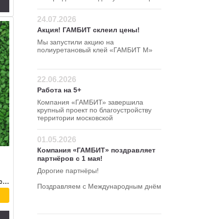
для резиновой крошки 120 380 В
24.07.2026
Акция! ГАМБИТ склеил цены!
Мы запустили акцию на
полиуретановый клей «ГАМБИТ М»
Успейте сделать заказ по
привлекательной цене — 295 руб/кг!
22.06.2026
Работа на 5+
Компания «ГАМБИТ» завершила
крупный проект по благоустройству
территории московской
школы в Северном
административном округе.
01.05.2026
Компания «ГАМБИТ» поздравляет
партнёров с 1 мая!
Дорогие партнёры!
Сертификат соответствия
Поздравляем с Международным днём
весны и труда!