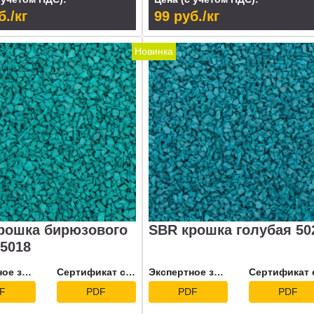
б./кг
99 руб./кг
Новинка
рошка бирюзового
SBR крошка голубая 50
 5018
Экспертное заключение
Сертификат соответствия
Экспертное заключение
F
PDF
PDF
PDF