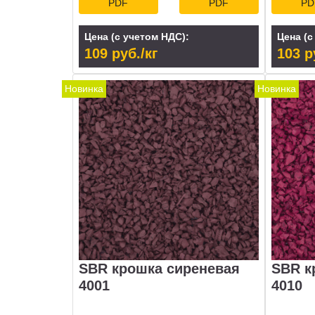
PDF
PDF
PD
Цена (с учетом НДС):
Цена (с
109 руб./кг
103 р
Новинка
Новинка
SBR крошка сиреневая
SBR к
4001
4010