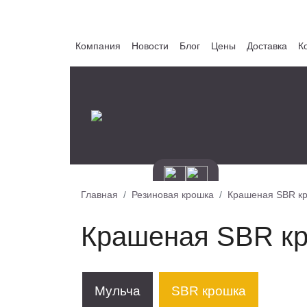
Компания
Новости
Блог
Цены
Доставка
К
Главная
Резиновая крошка
Крашеная SBR к
Крашеная SBR к
Мульча
SBR крошка