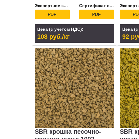
Экспертное заключение
Сертификат соответствия
PDF
PDF
PD
Цена (с учетом НДС):
Цена (с
108 руб./кг
92 ру
SBR крошка песочно-
SBR к
желтого цвета 1002
цвета