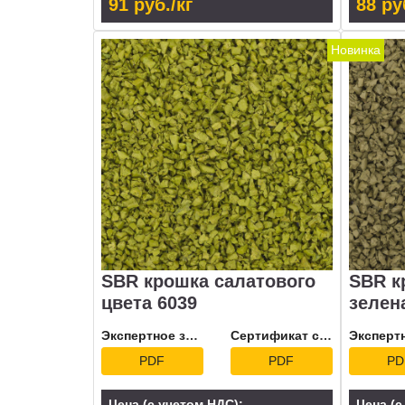
91 руб./кг
88 ру
Новинка
SBR крошка салатового
SBR к
цвета 6039
зелен
Экспертное заключение
Сертификат соответствия
PDF
PDF
PD
Цена (с учетом НДС):
Цена (с