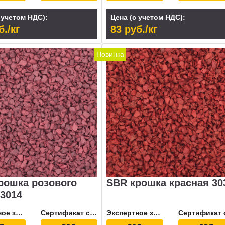
 учетом НДС):
Цена (с учетом НДС):
б./кг
83 руб./кг
Новинка
рошка розового
SBR крошка красная 30
 3014
Экспертное заключение
Сертификат соответствия
Экспертное заключение