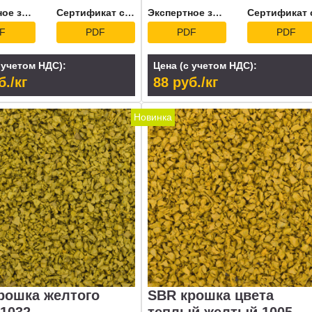
Экспертное заключение
Сертификат соответствия
Экспертное заключение
F
PDF
PDF
PDF
 учетом НДС):
Цена (с учетом НДС):
б./кг
88 руб./кг
Новинка
рошка желтого
SBR крошка цвета
 1032
теплый желтый 1005