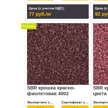
Цена (с учетом НДС):
Цена (с
77 руб./кг
92 ру
Новинка
SBR крошка красно-
SBR к
фиолетовая 4002
цвета
Экспертное заключение
Сертификат соответствия