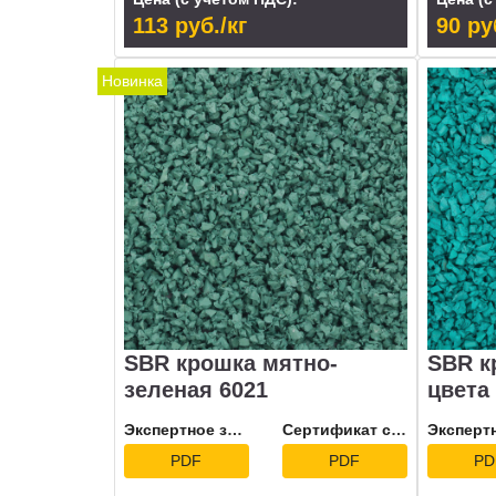
113 руб./кг
90 ру
Новинка
SBR крошка мятно-
SBR к
зеленая 6021
цвета
Экспертное заключение
Сертификат соответствия
PDF
PDF
PD