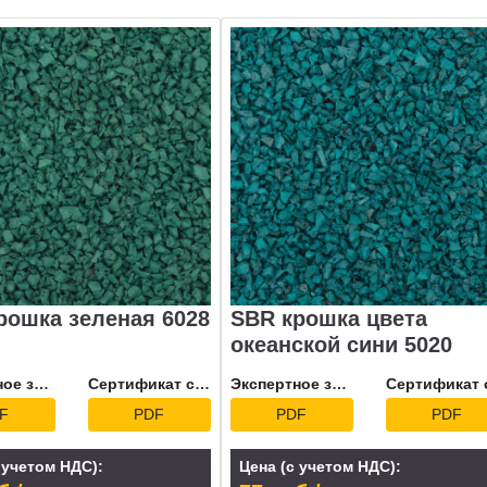
рошка зеленая 6028
SBR крошка цвета
океанской сини 5020
Экспертное заключение
Сертификат соответствия
Экспертное заключение
F
PDF
PDF
PDF
 учетом НДС):
Цена (с учетом НДС):