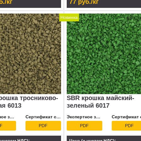
б./кг
77 руб./кг
Новинка
рошка тросниково-
SBR крошка майский-
ая 6013
зеленый 6017
Экспертное заключение
Сертификат соответствия
Экспертное заключение
F
PDF
PDF
PDF
 учетом НДС):
Цена (с учетом НДС):