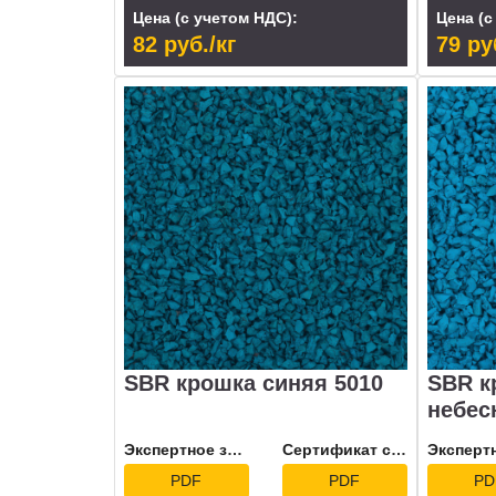
Цена (с учетом НДС):
Цена (с
82 руб./кг
79 ру
SBR крошка синяя 5010
SBR к
небес
Экспертное заключение
Сертификат соответствия
PDF
PDF
PD