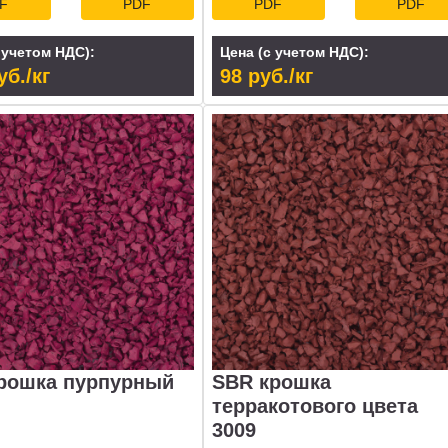
F
PDF
PDF
PDF
 учетом НДС):
Цена (с учетом НДС):
уб./кг
98 руб./кг
рошка пурпурный
SBR крошка
терракотового цвета
3009