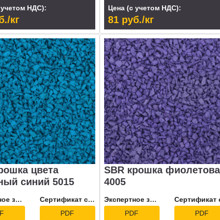
 учетом НДС):
Цена (с учетом НДС):
б./кг
81 руб./кг
рошка цвета
SBR крошка фиолетова
ный синий 5015
4005
Экспертное заключение
Сертификат соответствия
Экспертное заключение
F
PDF
PDF
PDF