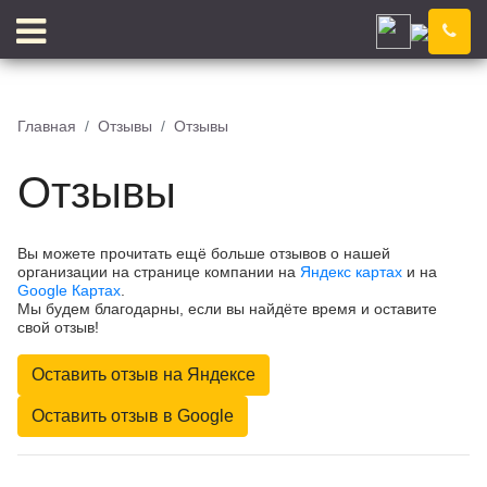
Саратов
Компания
Новости
Главная
Отзывы
Отзывы
Блог
Цены
Отзывы
Доставка
Контакты
Отзывы
Цветовой конструктор
Вы можете прочитать ещё больше отзывов о нашей
организации на странице компании на
Яндекс картах
и на
Google Картах
.
Мы будем благодарны, если вы найдёте время и оставите
свой отзыв!
КЛЕЙ
КРОШКА
Оставить отзыв на Яндексе
Оставить отзыв в Google