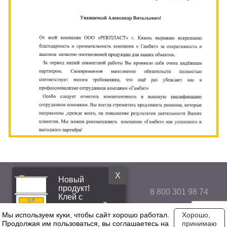
X
Новый
продукт!
8 800 301 98 74
Клей с
повышенной
эластичностью
Мы используем куки, чтобы сайт хорошо работал.
Хорошо,
Продолжая им пользоваться, вы соглашаетесь на
принимаю
© 2026 Gumbit.ru
Политика конфиденциальности