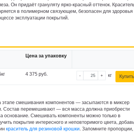
леза. Он придаёт грануляту ярко-красный оттенок. Красител
ряется в полимерном связующем, безопасен для здоровья
оцессе эксплуатации покрытий.
Цена за упаковку
5кг
4 375 руб.
кг
-
+
Купит
на этапе смешивания компонентов — засыпаются в миксер
м. Состав перемешивают — вся масса должна приобрести
на основание. Смешивать компоненты можно только в
лучить покрытие интересного и неповторимого цвета, добавь
дин
краситель для резиновой крошки
. Запомните пропорции,