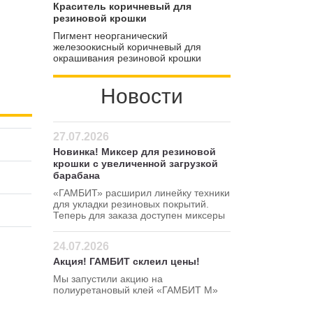
пигмент может использоваться для
Краситель коричневый для
расширения цветовой гаммы
резиновой крошки
покрытий
Пигмент неорганический
железоокисный коричневый для
окрашивания резиновой крошки
Новости
27.07.2026
Новинка! Миксер для резиновой
крошки с увеличенной загрузкой
барабана
«ГАМБИТ» расширил линейку техники
для укладки резиновых покрытий.
Теперь для заказа доступен миксеры
для резиновой крошки 120 380 В
24.07.2026
Акция! ГАМБИТ склеил цены!
Мы запустили акцию на
полиуретановый клей «ГАМБИТ М»
Успейте сделать заказ по