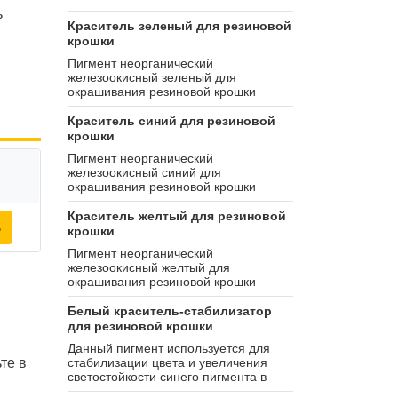
ь
Краситель зеленый для резиновой
крошки
Пигмент неорганический
железоокисный зеленый для
окрашивания резиновой крошки
Краситель синий для резиновой
крошки
Пигмент неорганический
железоокисный синий для
окрашивания резиновой крошки
Краситель желтый для резиновой
ь
крошки
Пигмент неорганический
железоокисный желтый для
окрашивания резиновой крошки
Белый краситель-стабилизатор
для резиновой крошки
Данный пигмент используется для
те в
стабилизации цвета и увеличения
светостойкости синего пигмента в
резиновых покрытиях. Также данный