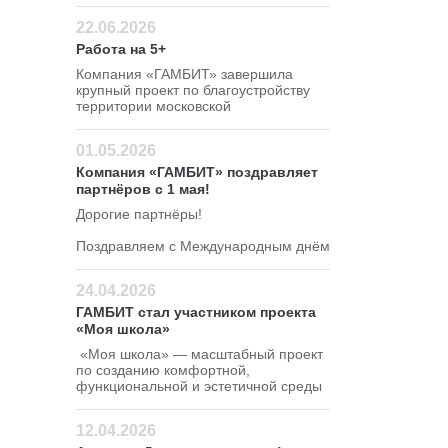
привлекательной цене — 295 руб/кг!
22.06.2026
Работа на 5+
Компания «ГАМБИТ» завершила
крупный проект по благоустройству
территории московской
школы в Северном
административном округе.
01.05.2026
Компания «ГАМБИТ» поздравляет
партнёров с 1 мая!
Дорогие партнёры!
Поздравляем с Международным днём
весны и труда!
24.04.2026
ГАМБИТ стал участником проекта
«Моя школа»
«Моя школа» — масштабный проект
по созданию комфортной,
функциональной и эстетичной среды
для школ.
12.04.2026